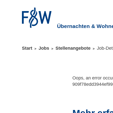
Übernachten & Wohn
ZUM HAUPTINHALT SPRINGEN
ZUR SUCHE SPRI
Sie befinden sich hier:
Start
Jobs
Stellenangebote
Job-Deta
Oops, an error occ
909f78edd3944ef99