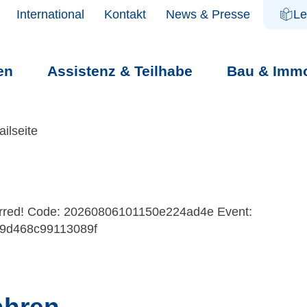
International
Kontakt
News & Presse
Le
en
Assistenz & Teilhabe
Bau & Immo
NGEN
ilseite
urred! Code: 20260806101150e224ad4e Event:
9d468c99113089f