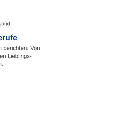
rufe
 berichten: Von
n Lieblings-
n.