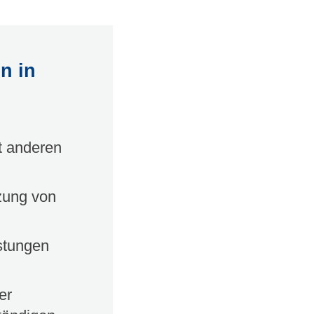
n in
t anderen
zung von
stungen
er