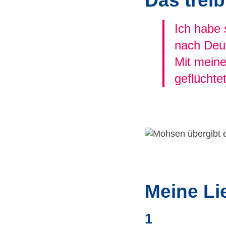
Das treib
Ich habe 
nach Deut
Mit meine
geflücht
Meine Li
1