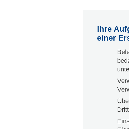
Ihre Auf
einer E
Bele
beda
unt
Ver
Ver
Übe
Drit
Ein