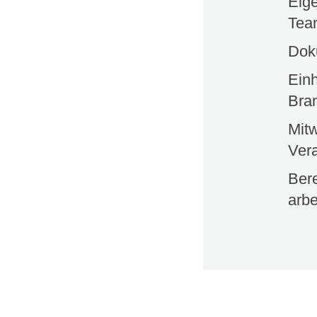
Eige
Tea
Dok
Einh
Bra
Mit
Ver
Ber
arbe