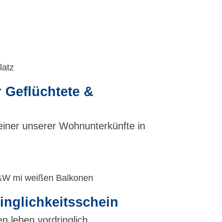
r Geflüchtete &
e
einer unserer Wohnunterkünfte in
nglichkeitsschein
 leben vordringlich