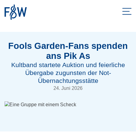
Men
ZUM HAUPTINHALT SPRINGEN
ZUR SUCHE SPRINGEN
Fools Garden-Fans spenden
ans Pik As
Kultband startete Auktion und feierliche
Übergabe zugunsten der Not-
Übernachtungsstätte
24. Juni 2026
Bereichsleitung Ina Ratzlaff (Mitte) nahm die Spende
im Schanzenzelt entgegen. Foto: Andrea Ballschuh