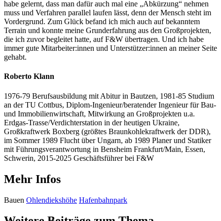
habe gelernt, dass man dafür auch mal eine „Abkürzung“ nehmen
muss und Verfahren parallel laufen lässt, denn der Mensch steht im
Vordergrund. Zum Glück befand ich mich auch auf bekanntem
Terrain und konnte meine Grunderfahrung aus den Großprojekten,
die ich zuvor begleitet hatte, auf F&W übertragen. Und ich habe
immer gute Mitarbeiter:innen und Unterstützer:innen an meiner Seite
gehabt.
Roberto Klann
1976-79 Berufsausbildung mit Abitur in Bautzen, 1981-85 Studium
an der TU Cottbus, Diplom-Ingenieur/beratender Ingenieur für Bau-
und Immobilienwirtschaft, Mitwirkung an Großprojekten u.a.
Erdgas-Trasse/Verdichterstation in der heutigen Ukraine,
Großkraftwerk Boxberg (größtes Braunkohlekraftwerk der DDR),
im Sommer 1989 Flucht über Ungarn, ab 1989 Planer und Statiker
mit Führungsverantwortung in Bensheim Frankfurt/Main, Essen,
Schwerin, 2015-2025 Geschäftsführer bei F&W
Mehr Infos
Bauen
Ohlendiekshöhe
Hafenbahnpark
Weitere Beiträge zum Thema