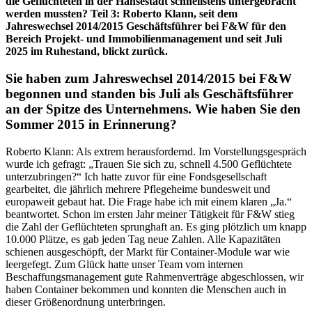
die Geflüchteten in der Hansestadt schnellstens untergebracht
werden mussten? Teil 3: Roberto Klann, seit dem
Jahreswechsel 2014/2015 Geschäftsführer bei F&W für den
Bereich Projekt- und Immobilienmanagement und seit Juli
2025 im Ruhestand, blickt zurück.
Sie haben zum Jahreswechsel 2014/2015 bei F&W
begonnen und standen bis Juli als Geschäftsführer
an der Spitze des Unternehmens. Wie haben Sie den
Sommer 2015 in Erinnerung?
Roberto Klann: Als extrem herausfordernd. Im Vorstellungsgespräch
wurde ich gefragt: „Trauen Sie sich zu, schnell 4.500 Geflüchtete
unterzubringen?“ Ich hatte zuvor für eine Fondsgesellschaft
gearbeitet, die jährlich mehrere Pflegeheime bundesweit und
europaweit gebaut hat. Die Frage habe ich mit einem klaren „Ja.“
beantwortet. Schon im ersten Jahr meiner Tätigkeit für F&W stieg
die Zahl der Geflüchteten sprunghaft an. Es ging plötzlich um knapp
10.000 Plätze, es gab jeden Tag neue Zahlen. Alle Kapazitäten
schienen ausgeschöpft, der Markt für Container-Module war wie
leergefegt. Zum Glück hatte unser Team vom internen
Beschaffungsmanagement gute Rahmenverträge abgeschlossen, wir
haben Container bekommen und konnten die Menschen auch in
dieser Größenordnung unterbringen.